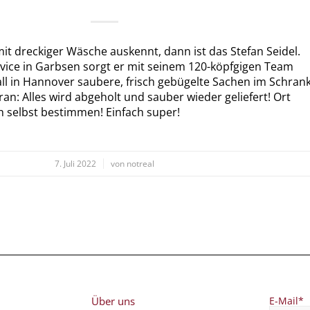
t dreckiger Wäsche auskennt, dann ist das Stefan Seidel.
rvice in Garbsen sorgt er mit seinem 120-köpfgigen Team
all in Hannover saubere, frisch gebügelte Sachen im Schran
an: Alles wird abgeholt und sauber wieder geliefert! Ort
h selbst bestimmen! Einfach super!
/
7. Juli 2022
von
notreal
Über uns
E-Mail*